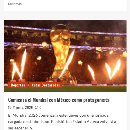
Leer
Leer más
más
sobre
La
ilusión
mundialista
de
Argentina
se
verá
por
RTN
Deportes
Notas Destacadas
Comienza el Mundial con México como protagonista
11 junio, 2026
0
El Mundial 2026 comenzará este jueves con una jornada
cargada de simbolismo. El histórico Estadio Azteca volverá a
ser escenario...