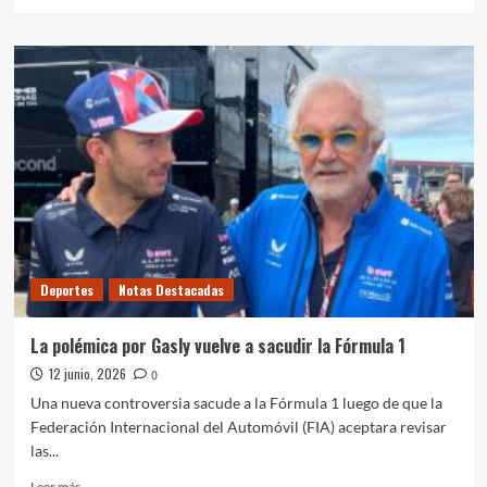
más
sobre
Zapala
acelera
la
cuenta
regresiva
para
su
kartódromo
Deportes
Notas Destacadas
La polémica por Gasly vuelve a sacudir la Fórmula 1
12 junio, 2026
0
Una nueva controversia sacude a la Fórmula 1 luego de que la
Federación Internacional del Automóvil (FIA) aceptara revisar
las...
Leer
Leer más