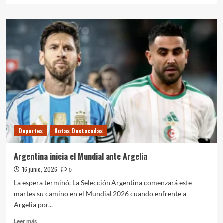
sobre
Marciniak
dirigirá
el
debut
argentino
ante
Argelia
Deportes
Notas Destacadas
Argentina inicia el Mundial ante Argelia
16 junio, 2026
0
La espera terminó. La Selección Argentina comenzará este
martes su camino en el Mundial 2026 cuando enfrente a
Argelia por...
Leer
Leer más