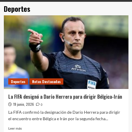
Deportes
Deportes
Notas Destacadas
La FIFA designó a Darío Herrera para dirigir Bélgica-Irán
19 junio, 2026
0
La FIFA confirmó la designación de Darío Herrera para dirigir
el encuentro entre Bélgica e Irán por la segunda fecha...
Leer
Leer más