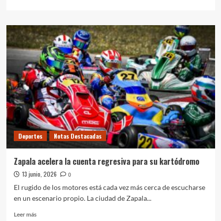
más
sobre
Argentina
inicia
el
Mundial
ante
Argelia
Deportes
Notas Destacadas
Zapala acelera la cuenta regresiva para su kartódromo
13 junio, 2026
0
El rugido de los motores está cada vez más cerca de escucharse
en un escenario propio. La ciudad de Zapala...
Leer
Leer más