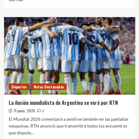
más
sobre
La
polémica
por
Gasly
vuelve
a
sacudir
la
Fórmula
1
Deportes
Notas Destacadas
La ilusión mundialista de Argentina se verá por RTN
11 junio, 2026
0
El Mundial 2026 comenzará a sentirse también en las pantallas
neuquinas. RTN anunció que transmitirá todos los encuentros
que dispute...