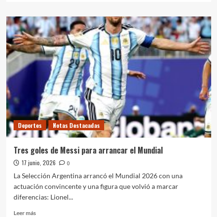
sobre
Hugo
Porta
visitó
el
Neuquén
Rugby
Club
Deportes
Notas Destacadas
Tres goles de Messi para arrancar el Mundial
17 junio, 2026
0
La Selección Argentina arrancó el Mundial 2026 con una
actuación convincente y una figura que volvió a marcar
diferencias: Lionel...
Leer
Leer más