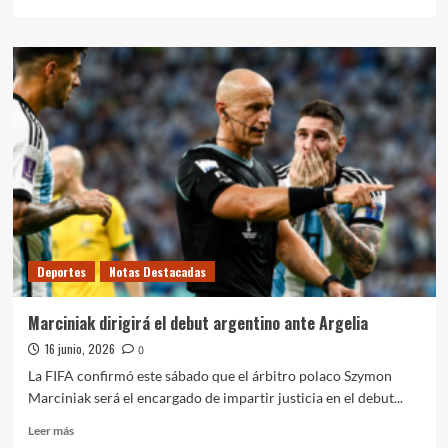
más
sobre
Tres
goles
de
Messi
para
arrancar
el
Mundial
Deportes
Notas Destacadas
Marciniak dirigirá el debut argentino ante Argelia
16 junio, 2026
0
La FIFA confirmó este sábado que el árbitro polaco Szymon
Marciniak será el encargado de impartir justicia en el debut...
Leer
Leer más
más