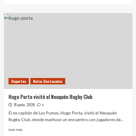
más
sobre
La
FIFA
designó
a
Darío
Herrera
para
dirigir
Bélgica-
Irán
Deportes
Notas Destacadas
Hugo Porta visitó el Neuquén Rugby Club
19 junio, 2026
0
El ex capitán de Los Pumas, Hugo Porta, visitó el Neuquén
Rugby Club, donde mantuvo un encuentro con jugadores de...
Leer
Leer más
más