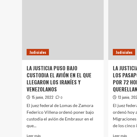
POR
DE
LA
MENDOZA
MUER
PROCESADO
DE
POR
DIEG
PEDIR
MAR
COIMAS,
SUMÓ
OTRA
Judiciales
Judiciales
ORDEN
DE
DETENCIÓN
LA JUSTICIA PUSO BAJO
LA JUSTIC
CUSTODIA EL AVIÓN EN EL QUE
LOS PASAP
LLEGARON LOS IRANÍES Y
POR 72 HO
VENEZOLANOS
QUERELLAN
15 junio, 2022
13 junio, 20
0
El juez federal de Lomas de Zamora
El juez feder
Federico Villena ordenó poner bajo
ordenó hoy a
custodia el avión de Embrasur en el
Migraciones 
que...
de los cinco i
Leer
Leer
Leer más
Leer más