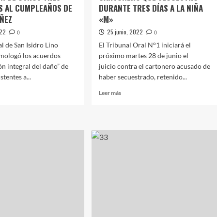
S AL CUMPLEAÑOS DE
DURANTE TRES DÍAS A LA NIÑA
ÁÑEZ
«M»
022
25 junio, 2022
0
0
al de San Isidro Lino
El Tribunal Oral N°1 iniciará el
omologó los acuerdos
próximo martes 28 de junio el
ón integral del daño” de
juicio contra el cartonero acusado de
stentes a...
haber secuestrado, retenido...
Leer
Leer más
más
sobre
OS
COMIENZA
:
EL
JUICIO
CONTRA
TÓ
EL
CARTONERO
RACIÓN
QUE
SECUESTRÓ
S
DURANTE
TRES
TENTES
DÍAS