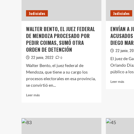
AL
CUMP
Judiciales
Judiciales
DE
FABI
YÁÑE
WALTER BENTO, EL JUEZ FEDERAL
ENVÍAN A J
DE MENDOZA PROCESADO POR
ACUSADOS 
PEDIR COIMAS, SUMÓ OTRA
DIEGO MA
ORDEN DE DETENCIÓN
22 junio, 2
22 junio, 2022
0
El juez de Ga
Orlando Díaz
Walter Bento, el juez federal de
público a los
Mendoza, que tiene a su cargo los
procesos electorales en esa provincia,
Leer
Leer más
se convirtió en...
más
sobre
Leer
Leer más
ENVÍ
más
A
sobre
JUICI
WALTER
A
BENTO,
LOS
EL
OCH
JUEZ
ACUS
FEDERAL