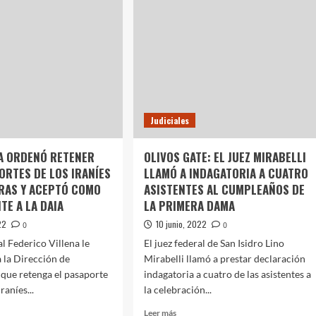
DE
CRISTINA
TE
KIRCHNER
EN
O
LA
ADONA
CAUSA
POR
LA
OBRA
Judiciales
PÚBLICA
EN
IA ORDENÓ RETENER
OLIVOS GATE: EL JUEZ MIRABELLI
SANTA
ORTES DE LOS IRANÍES
LLAMÓ A INDAGATORIA A CUATRO
CRUZ
RAS Y ACEPTÓ COMO
ASISTENTES AL CUMPLEAÑOS DE
TE A LA DAIA
LA PRIMERA DAMA
22
10 junio, 2022
0
0
al Federico Villena le
El juez federal de San Isidro Lino
 la Dirección de
Mirabelli llamó a prestar declaración
que retenga el pasaporte
indagatoria a cuatro de las asistentes a
raníes...
la celebración...
Leer
Leer más