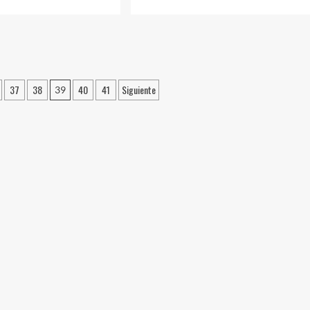
más
sobre
OLIVOS
CIA
GATE:
ENÓ
EL
NER
JUEZ
MIRABELLI
37
38
40
41
Siguiente
39
PORTES
LLAMÓ
A
INDAGATORIA
ÍES
A
CUATRO
ASISTENTES
AS
AL
CUMPLEAÑOS
TÓ
DE
O
LA
ELLANTE
PRIMERA
DAMA