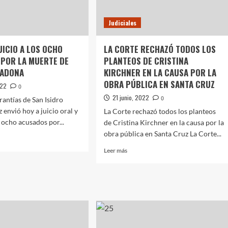
A
LEAÑOS
LA
Judiciales
NIÑA
OLA
«M»
Z
UICIO A LOS OCHO
LA CORTE RECHAZÓ TODOS LOS
POR LA MUERTE DE
PLANTEOS DE CRISTINA
RADONA
KIRCHNER EN LA CAUSA POR LA
OBRA PÚBLICA EN SANTA CRUZ
022
0
21 junio, 2022
0
rantías de San Isidro
 envió hoy a juicio oral y
La Corte rechazó todos los planteos
 ocho acusados por...
de Cristina Kirchner en la causa por la
obra pública en Santa Cruz La Corte...
Leer
Leer más
más
AN
sobre
LA
O
CORTE
RECHAZÓ
TODOS
O
LOS
ADOS
PLANTEOS