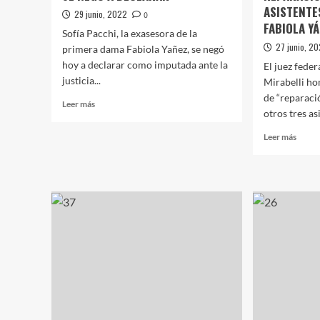
ASISTENTE
29 junio, 2022
0
FABIOLA Y
Sofía Pacchi, la exasesora de la
27 junio, 2
primera dama Fabiola Yañez, se negó
hoy a declarar como imputada ante la
El juez feder
justicia...
Mirabelli h
de “reparaci
Leer
Leer más
otros tres asi
más
sobre
Leer
Leer más
FIESTA
más
EN
sobre
OLIVOS:
OLIV
SOFÍA
GATE
PACCHI
EL
SE
JUEZ
NEGÓ
ACEP
A
LA
DECLARAR
REPA
DE
OTRO
TRES
ASIS