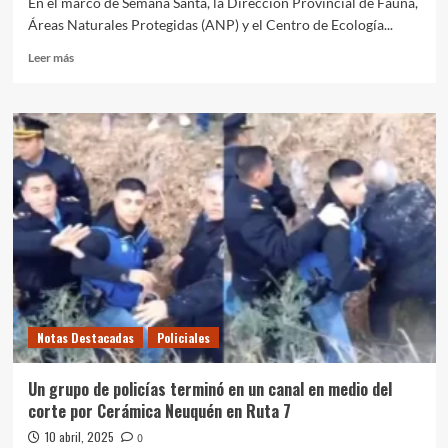
En el marco de Semana Santa, la Dirección Provincial de Fauna,
Áreas Naturales Protegidas (ANP) y el Centro de Ecología...
Leer
Leer más
más
sobre
Semana
Santa:
aumentan
los
operativos
para
evitar
la
caza
y
pesca
no
Notas Destacadas
Policiales
autorizadas
Un grupo de policías terminó en un canal en medio del
corte por Cerámica Neuquén en Ruta 7
10 abril, 2025
0