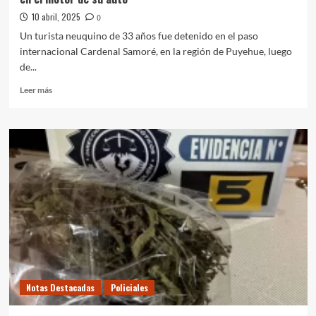
Ruta
7
10 abril, 2025
0
Un turista neuquino de 33 años fue detenido en el paso
internacional Cardenal Samoré, en la región de Puyehue, luego
de...
Leer
Leer más
más
sobre
Cae
un
turista
de
Neuquén
con
estupefacientes
ocultos
en
el
motor
de
Notas Destacadas
Policiales
su
auto