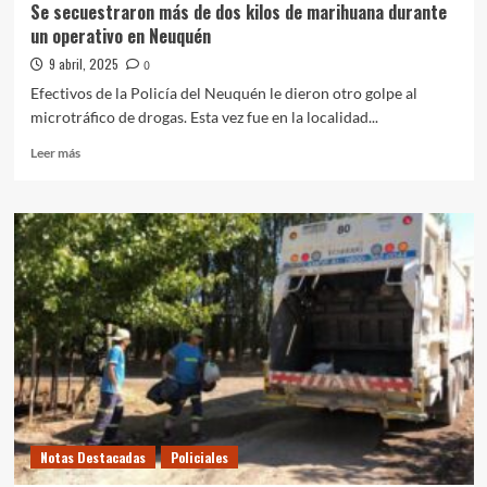
Se secuestraron más de dos kilos de marihuana durante
un operativo en Neuquén
9 abril, 2025
0
Efectivos de la Policía del Neuquén le dieron otro golpe al
microtráfico de drogas. Esta vez fue en la localidad...
Leer
Leer más
más
sobre
Se
secuestraron
más
de
dos
kilos
de
marihuana
durante
un
operativo
en
Notas Destacadas
Policiales
Neuquén