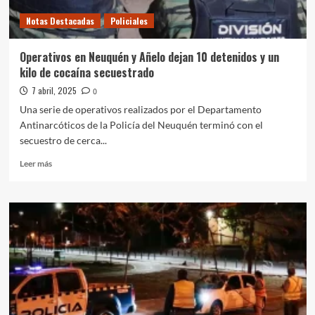
Notas Destacadas
Policiales
Operativos en Neuquén y Añelo dejan 10 detenidos y un
kilo de cocaína secuestrado
7 abril, 2025
0
Una serie de operativos realizados por el Departamento
Antinarcóticos de la Policía del Neuquén terminó con el
secuestro de cerca...
Leer
Leer más
más
sobre
Operativos
en
Neuquén
y
Añelo
dejan
10
detenidos
y