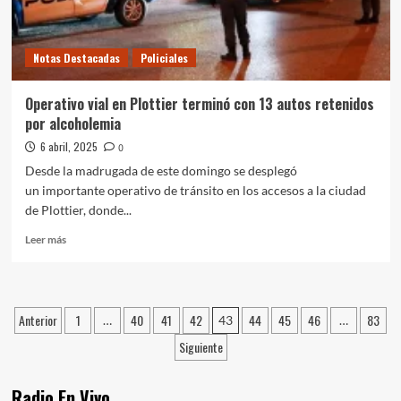
un
kilo
de
Notas Destacadas
Policiales
cocaína
secuestrado
Operativo vial en Plottier terminó con 13 autos retenidos
por alcoholemia
6 abril, 2025
0
Desde la madrugada de este domingo se desplegó
un importante operativo de tránsito en los accesos a la ciudad
de Plottier, donde...
Leer
Leer más
más
sobre
Operativo
vial
Paginación
Anterior
1
40
41
42
44
45
46
83
…
43
…
en
de
Plottier
Siguiente
terminó
entradas
con
13
Radio En Vivo