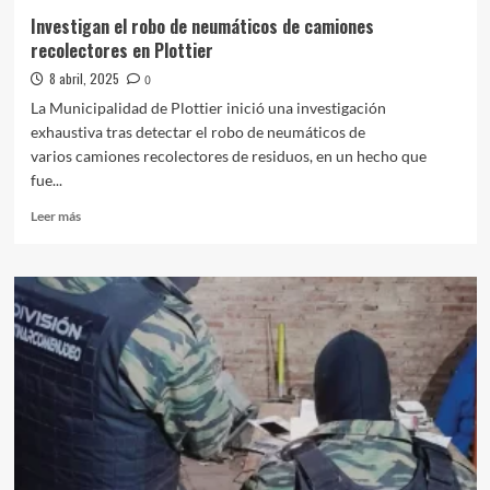
Investigan el robo de neumáticos de camiones
recolectores en Plottier
8 abril, 2025
0
La Municipalidad de Plottier inició una investigación
exhaustiva tras detectar el robo de neumáticos de
varios camiones recolectores de residuos, en un hecho que
fue...
Leer
Leer más
más
sobre
Investigan
el
robo
de
neumáticos
de
camiones
recolectores
en
Plottier