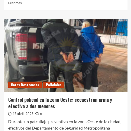
Leer
Leer más
más
sobre
Controles
en
Neuquén:
infracciones
y
motos
secuestradas
por
escapes
libres
Notas Destacadas
Policiales
Control policial en la zona Oeste: secuestran arma y
efectivo a dos menores
12 abril, 2025
0
Durante un patrullaje preventivo en la zona Oeste de la ciudad,
efectivos del Departamento de Seguridad Metropolitana