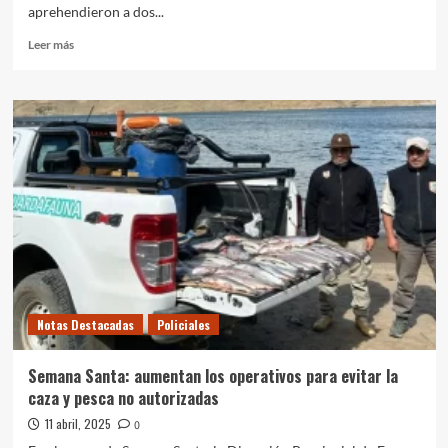
aprehendieron a dos...
Leer
Leer más
más
sobre
Control
policial
en
la
zona
Oeste:
secuestran
arma
y
efectivo
a
dos
Notas Destacadas
Policiales
menores
Semana Santa: aumentan los operativos para evitar la
caza y pesca no autorizadas
11 abril, 2025
0