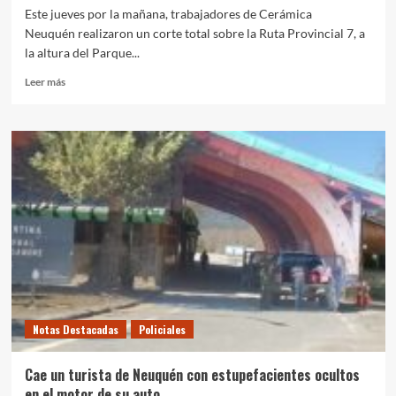
Este jueves por la mañana, trabajadores de Cerámica
Neuquén realizaron un corte total sobre la Ruta Provincial 7, a
la altura del Parque...
Leer
Leer más
más
sobre
Un
grupo
de
policías
terminó
en
un
canal
en
medio
del
corte
Notas Destacadas
Policiales
por
Cerámica
Neuquén
Cae un turista de Neuquén con estupefacientes ocultos
en
en el motor de su auto