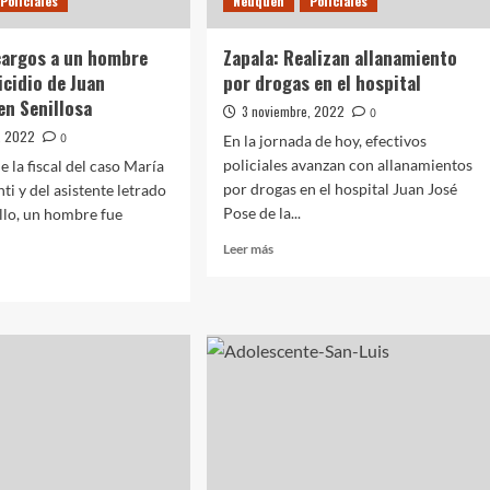
Policiales
Neuquén
Policiales
cargos a un hombre
Zapala: Realizan allanamiento
icidio de Juan
por drogas en el hospital
en Senillosa
3 noviembre, 2022
0
, 2022
0
En la jornada de hoy, efectivos
policiales avanzan con allanamientos
 la fiscal del caso María
por drogas en el hospital Juan José
ti y del asistente letrado
Pose de la...
llo, un hombre fue
Leer
Leer más
más
sobre
Zapala:
Realizan
lan
allanamiento
s
por
drogas
en
re
el
hospital
idio