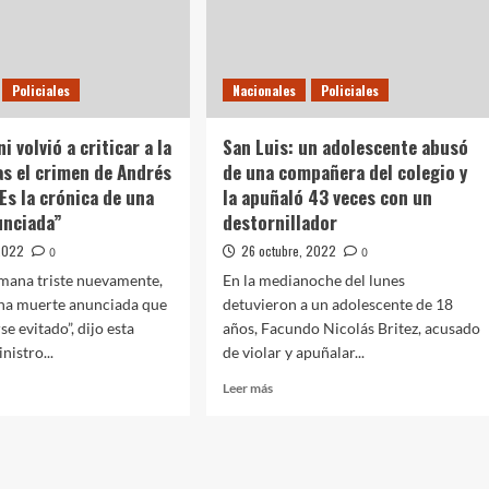
veda
Policiales
Nacionales
Policiales
osa
i volvió a criticar a la
San Luis: un adolescente abusó
ras el crimen de Andrés
de una compañera del colegio y
Es la crónica de una
la apuñaló 43 veces con un
unciada”
destornillador
 2022
26 octubre, 2022
0
0
emana triste nuevamente,
En la medianoche del lunes
una muerte anunciada que
detuvieron a un adolescente de 18
e evitado”, dijo esta
años, Facundo Nicolás Britez, acusado
nistro...
de violar y apuñalar...
Leer
Leer más
más
sobre
San
Luis:
un