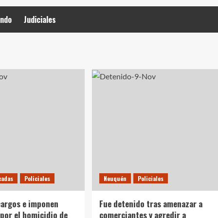
ndo
Judiciales
cadas
Policiales
Neuquén
Policiales
cargos e imponen
Fue detenido tras amenazar a
 por el homicidio de
comerciantes y agredir a