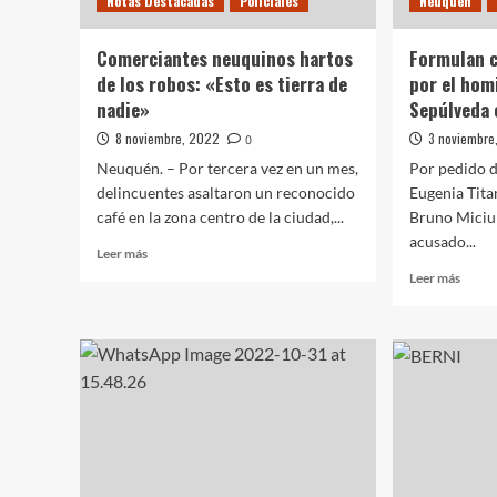
Notas Destacadas
Policiales
Neuquén
Auer
Comerciantes neuquinos hartos
Formulan 
de los robos: «Esto es tierra de
por el hom
nadie»
Sepúlveda 
8 noviembre, 2022
3 noviembre
0
Neuquén. – Por tercera vez en un mes,
Por pedido de
delincuentes asaltaron un reconocido
Eugenia Titan
café en la zona centro de la ciudad,...
Bruno Miciu
acusado...
Leer
Leer más
más
Leer
Leer más
sobre
más
Comerciantes
sobre
neuquinos
Formu
hartos
cargo
de
a
los
un
robos:
homb
«Esto
por
es
el
tierra
homic