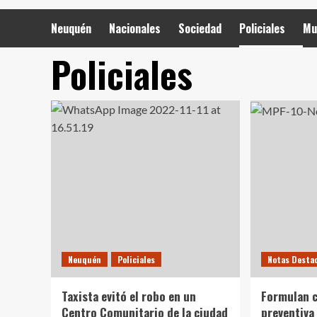
Neuquén
Nacionales
Sociedad
Policiales
Mu
Policiales
Neuquén
Policiales
Notas Desta
Taxista evitó el robo en un
Formulan 
Centro Comunitario de la ciudad
preventiva