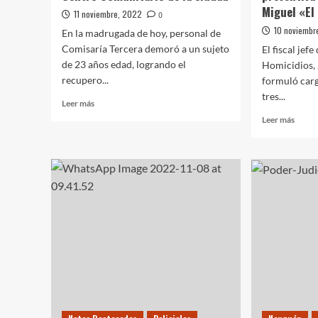
Miguel «El
11 noviembre, 2022
0
10 noviembr
En la madrugada de hoy, personal de
Comisaría Tercera demoró a un sujeto
El fiscal jefe
de 23 años edad, logrando el
Homicidios, 
recupero...
formuló carg
tres...
Leer
Leer más
más
Leer
Leer más
sobre
más
Taxista
sobre
evitó
Formu
el
cargo
robo
e
en
impo
un
preve
Centro
por
Comunitario
el
de
homic
la
de
ciudad
Migue
«El
Ruso»