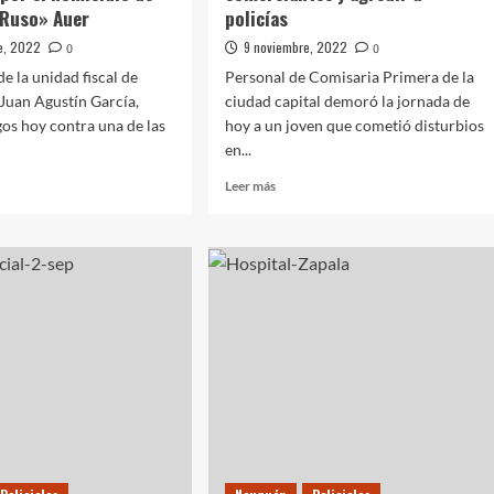
 Ruso» Auer
policías
e, 2022
9 noviembre, 2022
0
0
 de la unidad fiscal de
Personal de Comisaria Primera de la
Juan Agustín García,
ciudad capital demoró la jornada de
os hoy contra una de las
hoy a un joven que cometió disturbios
en...
Leer
Leer más
más
sobre
lan
Fue
s
detenido
tras
nen
amenazar
ntiva
a
comerciantes
y
idio
agredir
a
l
policías