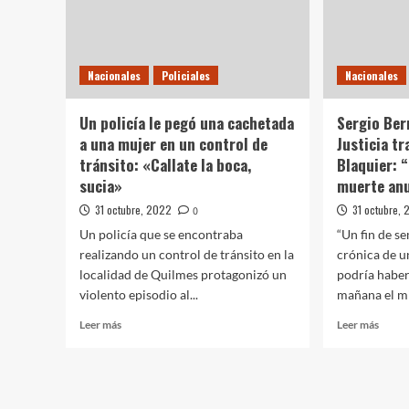
de
de
nadie»
Juan
Sepúl
en
Nacionales
Policiales
Nacionales
Senill
Un policía le pegó una cachetada
Sergio Bern
a una mujer en un control de
Justicia t
tránsito: «Callate la boca,
Blaquier: “
sucia»
muerte an
31 octubre, 2022
31 octubre,
0
Un policía que se encontraba
“Un fin de s
realizando un control de tránsito en la
crónica de 
localidad de Quilmes protagonizó un
podría habers
violento episodio al...
mañana el mi
Leer
Leer
Leer más
Leer más
más
más
sobre
sobre
Un
Sergio
policía
Berni
le
volvió