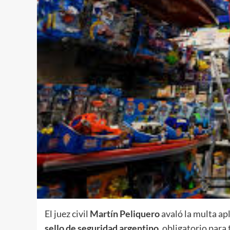
El juez civil
Martín Peliquero
avaló la multa apl
sello de seguridad argentino
, obligatorio para