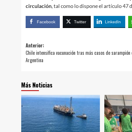
circulación
, tal como lo dispone el artículo 47 
Facebook
Twitter
LinkedIn
Navegación
Anterior:
Chile intensifica vacunación tras más casos de sarampión 
de
Argentina
entradas
Más Noticias