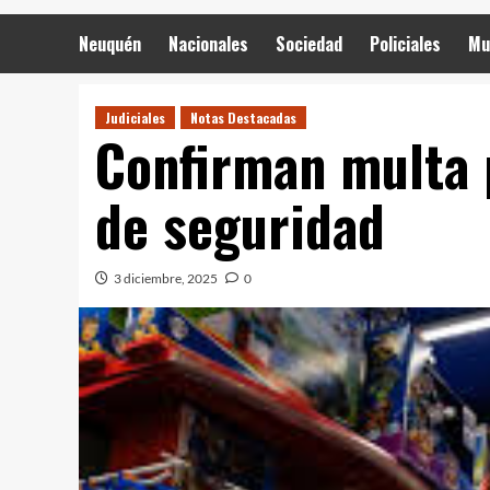
Neuquén
Nacionales
Sociedad
Policiales
Mu
Judiciales
Notas Destacadas
Confirman multa p
de seguridad
3 diciembre, 2025
0