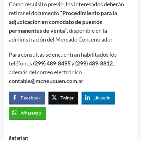
Como requisito previo, los interesados deberán
retirar el documento
“Procedimiento para la
adjudicación en comodato de puestos
permanentes de venta”
, disponible en la
administración del Mercado Concentrador.
Para consultas se encuentran habilitados los
teléfonos
(299) 489-8495
y
(299) 489-8812
,
además del correo electrónico
contable@mcneuquen.com.ar
.
Facebook
Twitter
LinkedIn
WhatsApp
Navegación
Anterior: