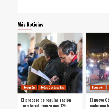
de
entradas
Más Noticias
Neuquén
Notas Destacadas
Neuquén
El proceso de regularización
El nuevo C
territorial avanza con 125
endurece l