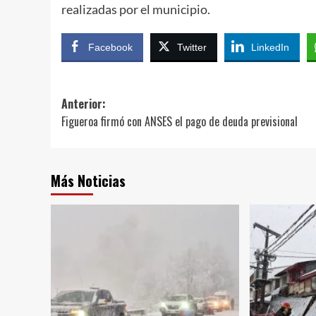
realizadas por el municipio.
Facebook
Twitter
LinkedIn
Navegación
Anterior:
Figueroa firmó con ANSES el pago de deuda previsional
de
entradas
Más Noticias