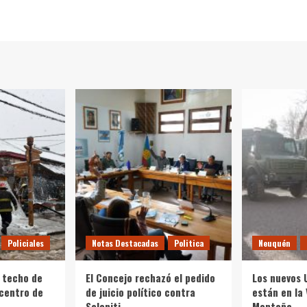
Policiales
Notas Destacadas
Politica
Neuquén
 techo de
El Concejo rechazó el pedido
Los nuevos 
 centro de
de juicio político contra
están en la 
Saloniti
Montaña