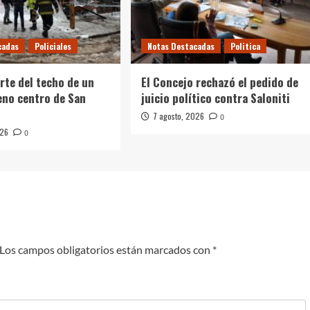
cadas
Policiales
Notas Destacadas
Politica
rte del techo de un
El Concejo rechazó el pedido de
leno centro de San
juicio político contra Saloniti
7 agosto, 2026
0
026
0
Los campos obligatorios están marcados con
*