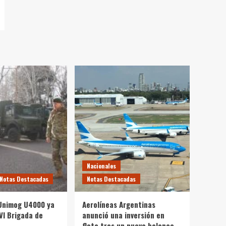
Nacionales
Notas Destacadas
Notas Destacadas
Unimog U4000 ya
Aerolíneas Argentinas
VI Brigada de
anunció una inversión en
flota tras un nuevo balance