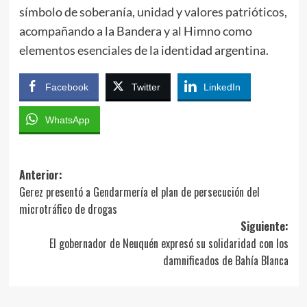
símbolo de soberanía, unidad y valores patrióticos,
acompañando a la Bandera y al Himno como
elementos esenciales de la identidad argentina.
Facebook
Twitter
LinkedIn
WhatsApp
Navegación
Anterior:
Gerez presentó a Gendarmería el plan de persecución del
de
microtráfico de drogas
entradas
Siguiente:
El gobernador de Neuquén expresó su solidaridad con los
damnificados de Bahía Blanca