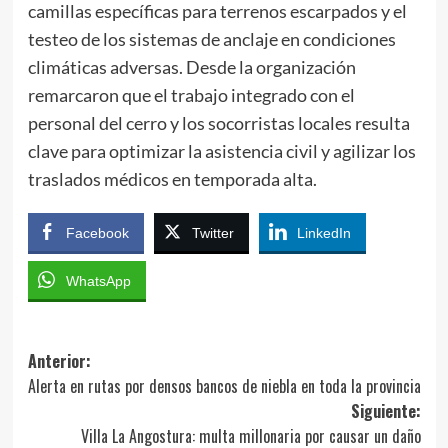
camillas específicas para terrenos escarpados y el
testeo de los sistemas de anclaje en condiciones
climáticas adversas. Desde la organización
remarcaron que el trabajo integrado con el
personal del cerro y los socorristas locales resulta
clave para optimizar la asistencia civil y agilizar los
traslados médicos en temporada alta.
Facebook
Twitter
LinkedIn
WhatsApp
Navegación
Anterior:
Alerta en rutas por densos bancos de niebla en toda la provincia
de
Siguiente:
entradas
Villa La Angostura: multa millonaria por causar un daño