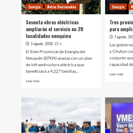
Negro
Energía
Notas Destacadas
Energía
N
Sesenta obras eléctricas
Tres provi
ampliarán el servicio en 28
para amplia
localidades neuquina
1 agosto, 2
3 agosto, 2026
0
Los gobiern
y Chubut con
El Ente Provincial de Energía del
conjunto que
Neuquén (EPEN) avanza con un plan
capacidad de
de infraestructura eléctrica que
beneficiará a 4.227 familias...
Leer
Leer más
más
Leer
Leer más
sobre
más
Tres
sobre
provin
Sesenta
impul
obras
obras
eléctricas
para
ampliarán
ampli
el
el
servicio
servic
en