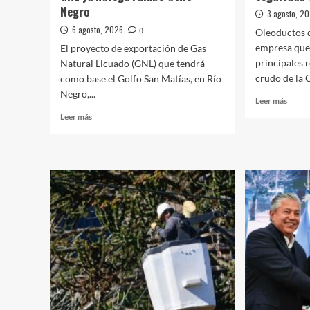
Negro
3 agosto, 2
6 agosto, 2026
0
Oleoductos de
empresa que 
El proyecto de exportación de Gas
principales 
Natural Licuado (GNL) que tendrá
crudo de la 
como base el Golfo San Matías, en Río
Negro,...
Leer
Leer más
más
Leer
Leer más
sobre
más
Oldelv
sobre
refor
El
sus
primer
medid
buque
de
del
segur
proyecto
tras
de
un
GNL
ciber
ya
navega
rumbo
a
Río