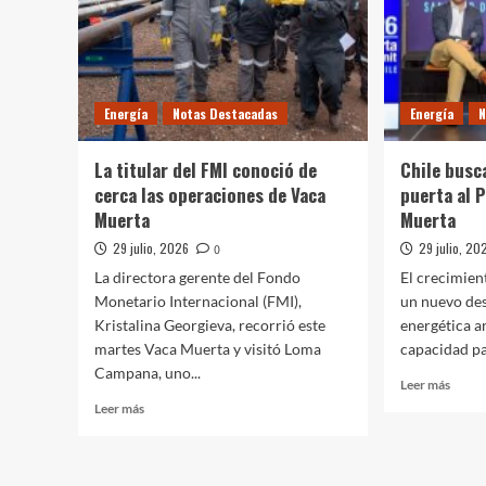
de
28
gas
localidades
neuquina
Energía
Notas Destacadas
Energía
N
La titular del FMI conoció de
Chile busc
cerca las operaciones de Vaca
puerta al P
Muerta
Muerta
29 julio, 2026
29 julio, 20
0
La directora gerente del Fondo
El crecimien
Monetario Internacional (FMI),
un nuevo des
Kristalina Georgieva, recorrió este
energética a
martes Vaca Muerta y visitó Loma
capacidad par
Campana, uno...
Leer
Leer más
más
Leer
Leer más
sobre
más
Chile
sobre
busca
La
conver