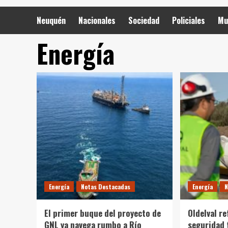
Neuquén
Nacionales
Sociedad
Policiales
Mu
Energía
Energía
Notas Destacadas
Energía
N
El primer buque del proyecto de
Oldelval r
GNL ya navega rumbo a Río
seguridad 