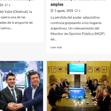
empleo
026
0
3 agosto, 2026
0
l Valle (Oldelval), la
opera una de las
La pérdida del poder adquisitivo
redes de transporte de
continúa golpeando a los hogares
Cuenca...
argentinos. Un relevamiento del
Monitor de Opinión Pública (MOP)
de...
Leer
Leer más
al
más
zó
sobre
Radiografía
as
del
bolsillo:
idad
crecen
las
deudas
ataque
y
no
alcanza
un
solo