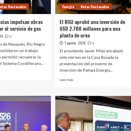
empleo
otas Destacadas
Energía
Notas Destacadas
ncias impulsan obras
El RIGI aprobó una inversión de
r el servicio de gas
USD 2.700 millones para una
planta de urea
026
0
1 agosto, 2026
0
os de Neuquén, Río Negro
solidaron un trabajo
El presidente Javier Milei encabezó
 permitió recuperar la
este viernes en la Casa Rosada la
l Sistema Cordillerano...
presentación del proyecto de
inversión de Pampa Energía...
Leer
Leer más
más
sobre
cias
El
san
RIGI
aprobó
una
ar
inversión
de
io
USD