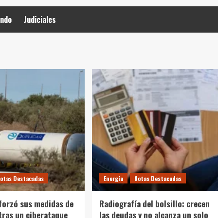
ndo
Judiciales
otas Destacadas
Energía
Notas Destacadas
eforzó sus medidas de
Radiografía del bolsillo: crecen
tras un ciberataque
las deudas y no alcanza un solo