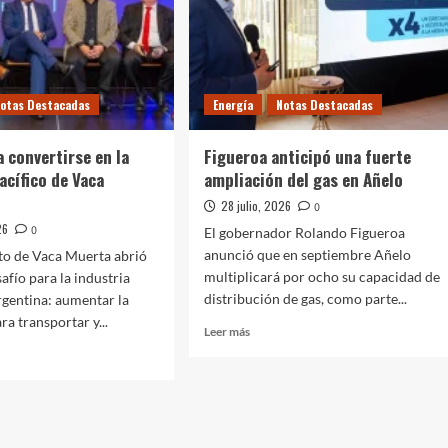
2.700
millones
para
una
planta
otas Destacadas
Energía
Notas Destacadas
de
urea
a convertirse en la
Figueroa anticipó una fuerte
acífico de Vaca
ampliación del gas en Añelo
28 julio, 2026
0
26
0
El gobernador Rolando Figueroa
anunció que en septiembre Añelo
to de Vaca Muerta abrió
multiplicará por ocho su capacidad de
afío para la industria
distribución de gas, como parte...
rgentina: aumentar la
a transportar y...
Leer
Leer más
más
sobre
Figueroa
anticipó
una
fuerte
tirse