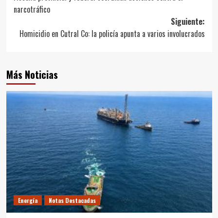
de
narcotráfico
entradas
Siguiente:
Homicidio en Cutral Co: la policía apunta a varios involucrados
Más Noticias
Energía
Notas Destacadas