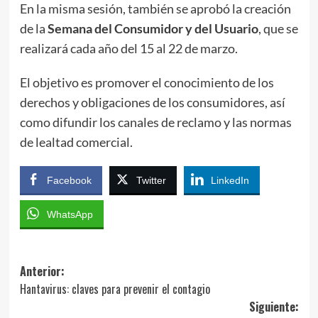
En la misma sesión, también se aprobó la creación
de la
Semana del Consumidor y del Usuario
, que se
realizará cada año del 15 al 22 de marzo.
El objetivo es promover el conocimiento de los
derechos y obligaciones de los consumidores, así
como difundir los canales de reclamo y las normas
de lealtad comercial.
Facebook
Twitter
LinkedIn
WhatsApp
Navegación
Anterior:
Hantavirus: claves para prevenir el contagio
de
Siguiente: