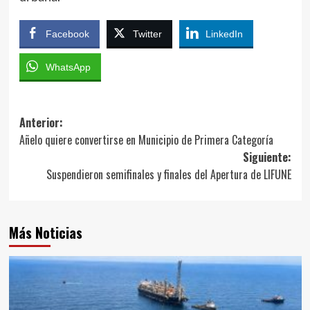
Facebook
Twitter
LinkedIn
WhatsApp
Navegación
Anterior:
Añelo quiere convertirse en Municipio de Primera Categoría
de
Siguiente:
entradas
Suspendieron semifinales y finales del Apertura de LIFUNE
Más Noticias