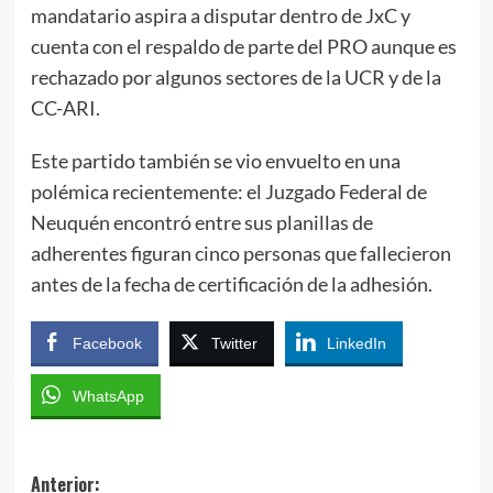
mandatario aspira a disputar dentro de JxC y
cuenta con el respaldo de parte del PRO aunque es
rechazado por algunos sectores de la UCR y de la
CC-ARI.
Este partido también se vio envuelto en una
polémica recientemente: el Juzgado Federal de
Neuquén encontró entre sus planillas de
adherentes figuran cinco personas que fallecieron
antes de la fecha de certificación de la adhesión.
Facebook
Twitter
LinkedIn
WhatsApp
Navegación
Anterior: