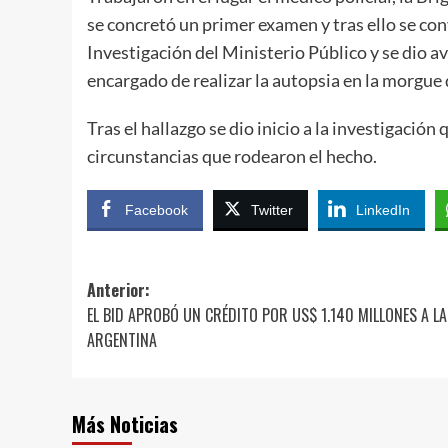
se concretó un primer examen y tras ello se con
Investigación del Ministerio Público y se dio a
encargado de realizar la autopsia en la morgue
Tras el hallazgo se dio inicio a la investigación
circunstancias que rodearon el hecho.
Facebook
Twitter
LinkedIn
Navegación
Anterior:
EL BID APROBÓ UN CRÉDITO POR US$ 1.140 MILLONES A LA
de
ARGENTINA
entradas
Más Noticias