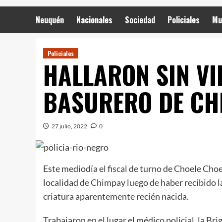
Neuquén
Nacionales
Sociedad
Policiales
Mu
Policiales
HALLARON SIN VI
BASURERO DE CH
27 julio, 2022
0
Este mediodía el fiscal de turno de Choele Choe
localidad de Chimpay luego de haber recibido la
criatura aparentemente recién nacida.
Trabajaron en el lugar el médico policial, la Bri