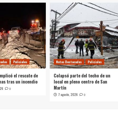
cadas
Policiales
Notas Destacadas
Policiales
omplicó el rescate de
Colapsó parte del techo de un
nas tras un incendio
local en pleno centro de San
Martín
026
0
7 agosto, 2026
0