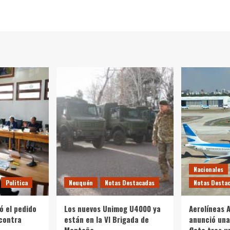
Nacionales
Politica
Neuquén
Notas Destacadas
Notas Desta
ó el pedido
Los nuevos Unimog U4000 ya
Aerolíneas 
 contra
están en la VI Brigada de
anunció una