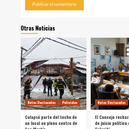
Otras Noticias
Notas Destacadas
Policiales
Notas Destacadas
Colapsó parte del techo de
El Concejo rechaz
un local en pleno centro de
de juicio político