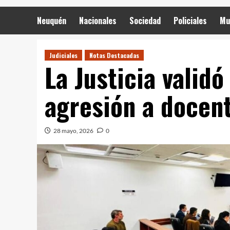
Neuquén
Nacionales
Sociedad
Policiales
Mu
Judiciales
Notas Destacadas
La Justicia validó
agresión a docen
28 mayo, 2026
0