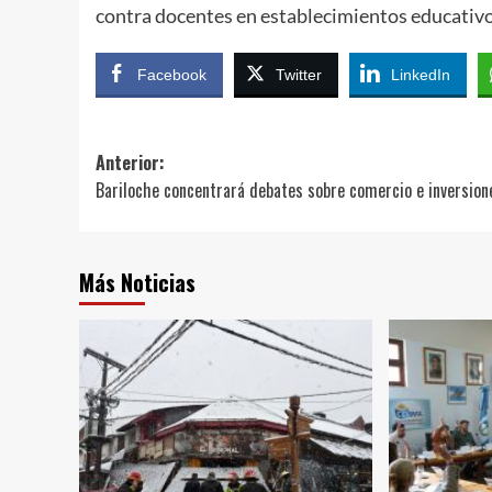
contra docentes en establecimientos educativo
Facebook
Twitter
LinkedIn
Navegación
Anterior:
Bariloche concentrará debates sobre comercio e inversion
de
entradas
Más Noticias