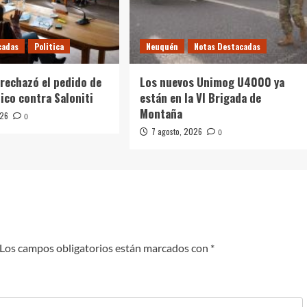
cadas
Politica
Neuquén
Notas Destacadas
 rechazó el pedido de
Los nuevos Unimog U4000 ya
tico contra Saloniti
están en la VI Brigada de
Montaña
026
0
7 agosto, 2026
0
Los campos obligatorios están marcados con
*