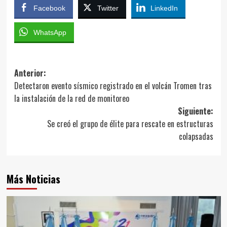
Facebook
Twitter
LinkedIn
WhatsApp
Navegación
Anterior:
Detectaron evento sísmico registrado en el volcán Tromen tras
de
la instalación de la red de monitoreo
entradas
Siguiente:
Se creó el grupo de élite para rescate en estructuras
colapsadas
Más Noticias