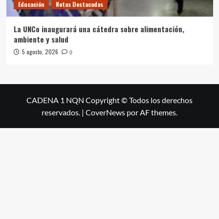
Educación
Notas Destacadas
La UNCo inaugurará una cátedra sobre alimentación,
ambiente y salud
5 agosto, 2026
0
CADENA 1 NQN Copyright © Todos los derechos
reservados.
|
CoverNews
por AF themes.