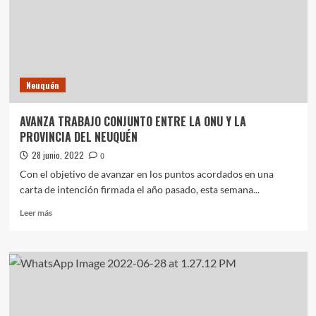
Nacionales
Notas Destacadas
León XIV visitará Argentina en noviembre y
recorrerá Buenos Aires, Córdoba y Luján
1
Nacionales
Notas Destacadas
Neuquén
Entró en vigencia la reforma del sistema de la
VTV
AVANZA TRABAJO CONJUNTO ENTRE LA ONU Y LA
2
PROVINCIA DEL NEUQUÉN
28 junio, 2022
0
Nacionales
Notas Destacadas
Con el objetivo de avanzar en los puntos acordados en una
ARCA modificó el servicio puerta a puerta para
carta de intención firmada el año pasado, esta semana...
compras internacionales
3
Leer
Leer más
más
sobre
Nacionales
Notas Destacadas
AVANZA
Paro docente: CTERA convocó a una jornada
TRABAJO
nacional
4
CONJUNTO
ENTRE
LA