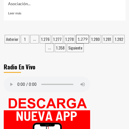
Asociación...
Leer
Leer más
más
sobre
INVITAN
A
Paginación
Anterior
1
1.276
1.277
1.278
1.280
1.281
1.282
…
1.279
PARTICIPAR
de
DE
1.358
Siguiente
…
UN
entradas
TALLER
GRATUITO
Radio En Vivo
SOBRE
RESIDUOS
SÓLIDOS
URBANOS