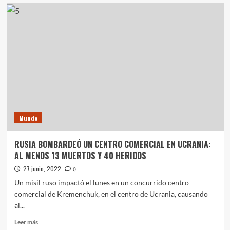
TOMA
EN
LA
MESETA:
DESDE
EL
IPVU
INFORMARON
QUE
EL
PREDIO
ESTABA
Mundo
DESTINADO
A
REUBICAR
RUSIA BOMBARDEÓ UN CENTRO COMERCIAL EN UCRANIA:
FAMILIAS
AL MENOS 13 MUERTOS Y 40 HERIDOS
VULNERABLES
27 junio, 2022
0
Un misil ruso impactó el lunes en un concurrido centro
comercial de Kremenchuk, en el centro de Ucrania, causando
al...
Leer
Leer más