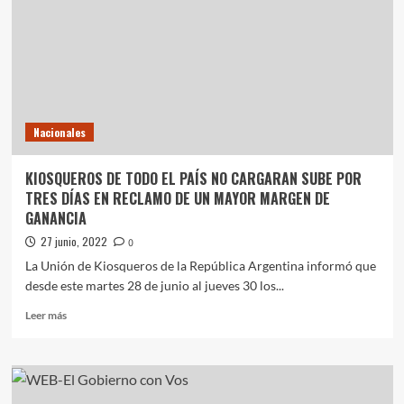
LA
PRIMERA
SEDE
DEL
ÁREA
DE
TRÁNSITO
Nacionales
DEL
MUNICIPIO
EN
KIOSQUEROS DE TODO EL PAÍS NO CARGARAN SUBE POR
EL
TRES DÍAS EN RECLAMO DE UN MAYOR MARGEN DE
PARQUE
GANANCIA
CENTRAL
27 junio, 2022
0
La Unión de Kiosqueros de la República Argentina informó que
desde este martes 28 de junio al jueves 30 los...
Leer
Leer más
más
sobre
KIOSQUEROS
DE
TODO