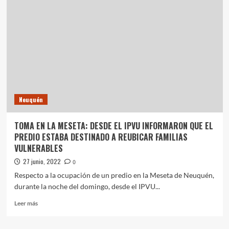
«EL
GOBIERNO
CON
VOS»
LLEGA
A
VALENTINA
SUR
Neuquén
TOMA EN LA MESETA: DESDE EL IPVU INFORMARON QUE EL
PREDIO ESTABA DESTINADO A REUBICAR FAMILIAS
VULNERABLES
27 junio, 2022
0
Respecto a la ocupación de un predio en la Meseta de Neuquén,
durante la noche del domingo, desde el IPVU...
Leer
Leer más
más
sobre