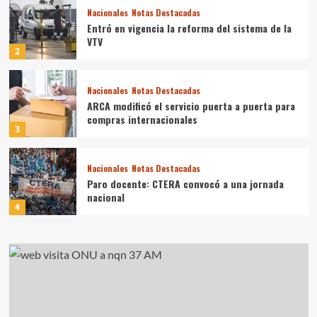
Nacionales
Notas Destacadas
Entró en vigencia la reforma del sistema de la
VTV
2
Nacionales
Notas Destacadas
ARCA modificó el servicio puerta a puerta para
compras internacionales
3
Nacionales
Notas Destacadas
Paro docente: CTERA convocó a una jornada
nacional
4
Nacionales
Notas Destacadas
Tragedia en San Juan: siete muertos en un
accidente aéreo
5