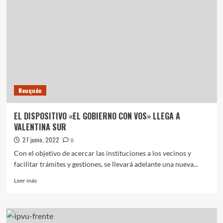
EL
PAÍS
NO
CARGARAN
SUBE
POR
TRES
DÍAS
EN
Neuquén
RECLAMO
DE
UN
EL DISPOSITIVO «EL GOBIERNO CON VOS» LLEGA A
MAYOR
VALENTINA SUR
MARGEN
DE
27 junio, 2022
0
GANANCIA
Con el objetivo de acercar las instituciones a los vecinos y
facilitar trámites y gestiones, se llevará adelante una nueva...
Leer
Leer más
más
sobre
EL
DISPOSITIVO