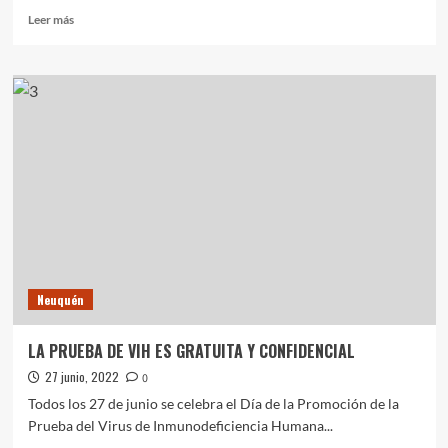
Leer
Leer más
más
sobre
DÓLAR
BLUE
IMPARABLE:
COTIZÓ
EN
EL
NIVEL
RÉCORD
DE
$230
Neuquén
LA PRUEBA DE VIH ES GRATUITA Y CONFIDENCIAL
27 junio, 2022
0
Todos los 27 de junio se celebra el Día de la Promoción de la
Prueba del Virus de Inmunodeficiencia Humana...