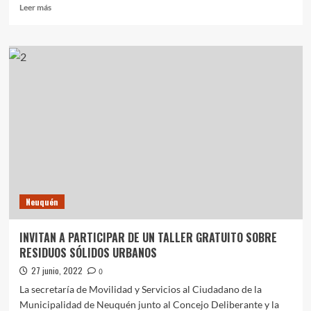
Leer
Leer más
más
sobre
LA
PRUEBA
DE
VIH
ES
GRATUITA
Y
CONFIDENCIAL
Neuquén
INVITAN A PARTICIPAR DE UN TALLER GRATUITO SOBRE
RESIDUOS SÓLIDOS URBANOS
27 junio, 2022
0
La secretaría de Movilidad y Servicios al Ciudadano de la
Municipalidad de Neuquén junto al Concejo Deliberante y la