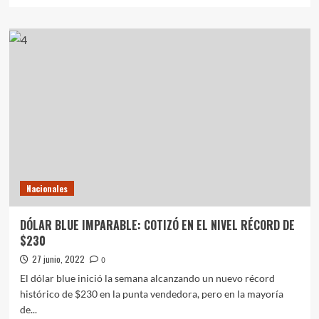
más
sobre
RUSIA
BOMBARDEÓ
UN
CENTRO
COMERCIAL
EN
UCRANIA:
AL
MENOS
13
MUERTOS
Y
Nacionales
40
HERIDOS
DÓLAR BLUE IMPARABLE: COTIZÓ EN EL NIVEL RÉCORD DE
$230
27 junio, 2022
0
El dólar blue inició la semana alcanzando un nuevo récord
histórico de $230 en la punta vendedora, pero en la mayoría
de...