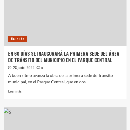
Nacionales
Notas Destacadas
ONU
Tragedia en San Juan: siete muertos en un
Y
accidente aéreo
LA
5
PROVINCIA
DEL
NEUQUÉN
Neuquén
EN 60 DÍAS SE INAUGURARÁ LA PRIMERA SEDE DEL ÁREA
DE TRÁNSITO DEL MUNICIPIO EN EL PARQUE CENTRAL
28 junio, 2022
0
A buen ritmo avanza la obra de la primera sede de Tránsito
municipal, en el Parque Central, que en dos...
Leer
Leer más
más
sobre
EN
60
DÍAS
SE
INAUGURARÁ