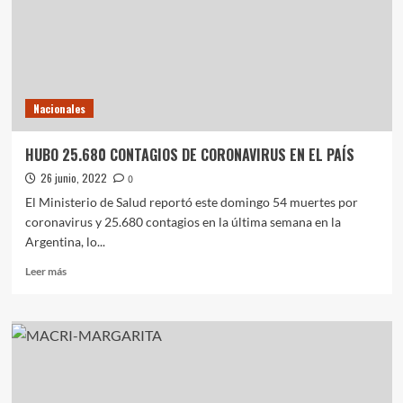
Nacionales
Notas Destacadas
Aerolíneas Argentinas anunció una inversión
en flota tras un nuevo balance positivo
1
Nacionales
Notas Destacadas
Nacionales
León XIV visitará Argentina en noviembre y
recorrerá Buenos Aires, Córdoba y Luján
HUBO 25.680 CONTAGIOS DE CORONAVIRUS EN EL PAÍS
2
26 junio, 2022
0
El Ministerio de Salud reportó este domingo 54 muertes por
Nacionales
Notas Destacadas
coronavirus y 25.680 contagios en la última semana en la
Entró en vigencia la reforma del sistema de la
Argentina, lo...
VTV
3
Leer
Leer más
más
sobre
Nacionales
Notas Destacadas
HUBO
ARCA modificó el servicio puerta a puerta para
25.680
compras internacionales
4
CONTAGIOS
DE
CORONAVIRUS