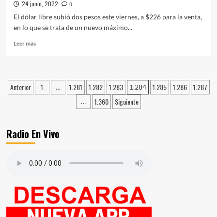
24 junio, 2022
0
El dólar libre subió dos pesos este viernes, a $226 para la venta,
en lo que se trata de un nuevo máximo...
Leer
Leer más
más
sobre
DÓLAR
HOY:
Paginación
Anterior
1
1.281
1.282
1.283
1.285
1.286
1.287
…
1.284
LA
de
COTIZACIÓN
1.360
Siguiente
…
LIBRE
entradas
SUBIÓ
A
Radio En Vivo
$226
Y
ALCANZÓ
UN
NUEVO
MÁXIMO
HISTÓRICO