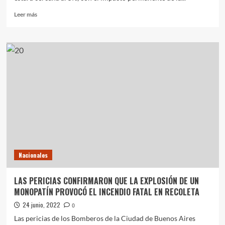
Leer
Leer más
más
sobre
INFLACIÓN:
CON
LOS
AUMENTOS
QUE
LLEGARÁN
EN
JULIO,
LOS
ECONOMISTAS
ESTIMAN
QUE
Nacionales
SE
SOSTENDRÁ
CERCANA
LAS PERICIAS CONFIRMARON QUE LA EXPLOSIÓN DE UN
AL
MONOPATÍN PROVOCÓ EL INCENDIO FATAL EN RECOLETA
5
POR
24 junio, 2022
0
CIENTO
Las pericias de los Bomberos de la Ciudad de Buenos Aires