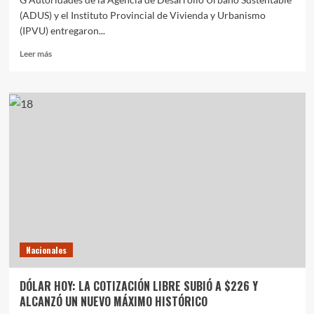
(ADUS) y el Instituto Provincial de Vivienda y Urbanismo
(IPVU) entregaron...
Leer
Leer más
más
sobre
SE
PODRÁN
CONECTAR
A
LA
RED
DE
GAS
14
FAMILIAS
DEL
BARRIO
Nacionales
PARQUE
INDUSTRIAL
DÓLAR HOY: LA COTIZACIÓN LIBRE SUBIÓ A $226 Y
ALCANZÓ UN NUEVO MÁXIMO HISTÓRICO