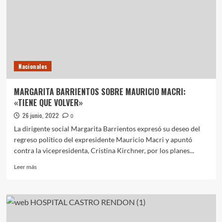
Nacionales
Notas Destacadas
EN
Paro docente: CTERA convocó a una jornada
EL
nacional
PAÍS
5
Nacionales
MARGARITA BARRIENTOS SOBRE MAURICIO MACRI:
«TIENE QUE VOLVER»
26 junio, 2022
0
La dirigente social Margarita Barrientos expresó su deseo del
regreso político del expresidente Mauricio Macri y apuntó
contra la vicepresidenta, Cristina Kirchner, por los planes...
Leer
Leer más
más
sobre
MARGARITA
BARRIENTOS
SOBRE
MAURICIO