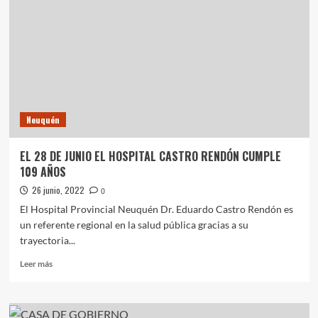
MACRI:
«TIENE
QUE
VOLVER»
Neuquén
EL 28 DE JUNIO EL HOSPITAL CASTRO RENDÓN CUMPLE
109 AÑOS
26 junio, 2022
0
El Hospital Provincial Neuquén Dr. Eduardo Castro Rendón es
un referente regional en la salud pública gracias a su
trayectoria...
Leer
Leer más
más
sobre
EL
28