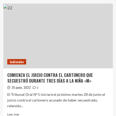
ESTE
LUNES
HABRÁ
ASUETO
POR
EL
DÍA
DEL
EMPLEADO
PÚBLICO
PROVINCIAL
Judiciales
COMIENZA EL JUICIO CONTRA EL CARTONERO QUE
SECUESTRÓ DURANTE TRES DÍAS A LA NIÑA «M»
25 junio, 2022
0
El Tribunal Oral N°1 iniciará el próximo martes 28 de junio el
juicio contra el cartonero acusado de haber secuestrado,
retenido...
Leer
Leer más