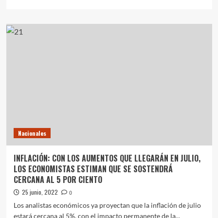
más
sobre
COMIENZA
EL
JUICIO
CONTRA
EL
CARTONERO
QUE
SECUESTRÓ
DURANTE
TRES
DÍAS
A
Nacionales
LA
NIÑA
«M»
INFLACIÓN: CON LOS AUMENTOS QUE LLEGARÁN EN JULIO,
LOS ECONOMISTAS ESTIMAN QUE SE SOSTENDRÁ
CERCANA AL 5 POR CIENTO
25 junio, 2022
0
Los analistas económicos ya proyectan que la inflación de julio
estará cercana al 5%, con el impacto permanente de la...