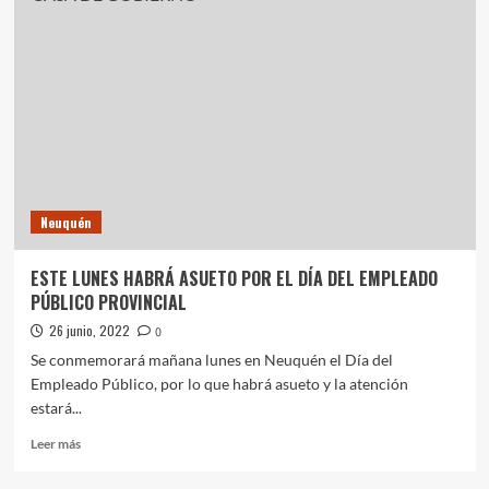
DE
JUNIO
EL
HOSPITAL
CASTRO
RENDÓN
CUMPLE
109
AÑOS
Neuquén
ESTE LUNES HABRÁ ASUETO POR EL DÍA DEL EMPLEADO
PÚBLICO PROVINCIAL
26 junio, 2022
0
Se conmemorará mañana lunes en Neuquén el Día del
Empleado Público, por lo que habrá asueto y la atención
estará...
Leer
Leer más
más
sobre