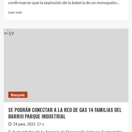
confirmaron que la explosión de la batería de un monopatín...
Leer
Leer más
más
sobre
LAS
PERICIAS
CONFIRMARON
QUE
LA
EXPLOSIÓN
DE
UN
MONOPATÍN
PROVOCÓ
EL
INCENDIO
Neuquén
FATAL
EN
RECOLETA
SE PODRÁN CONECTAR A LA RED DE GAS 14 FAMILIAS DEL
BARRIO PARQUE INDUSTRIAL
24 junio, 2022
0
G Autoridades de la Agencia de Desarrollo Urbano Sustentable