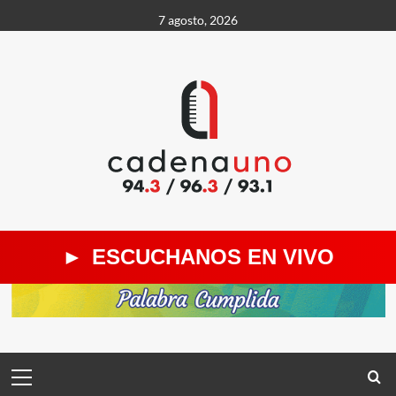
Saltar
7 agosto, 2026
al
contenido
►
ESCUCHANOS EN VIVO
Menú
principal