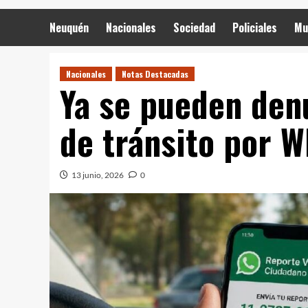
Neuquén
Nacionales
Sociedad
Policiales
Mu
Nacionales
Notas Destacadas
Ya se pueden den
de tránsito por 
13 junio, 2026
0