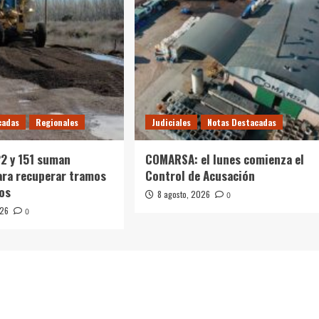
cadas
Regionales
Judiciales
Notas Destacadas
22 y 151 suman
COMARSA: el lunes comienza el
ara recuperar tramos
Control de Acusación
os
8 agosto, 2026
0
026
0