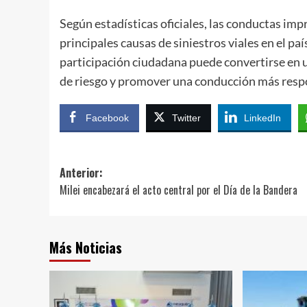
Según estadísticas oficiales, las conductas imp
principales causas de siniestros viales en el pa
participación ciudadana puede convertirse en 
de riesgo y promover una conducción más resp
Facebook
Twitter
LinkedIn
Navegación
Anterior:
Milei encabezará el acto central por el Día de la Bandera
de
entradas
Más Noticias