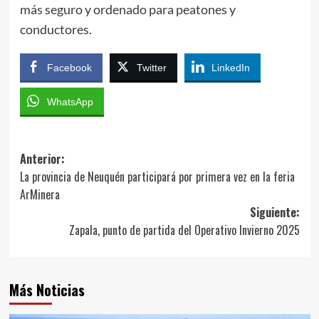
más seguro y ordenado para peatones y
conductores.
Facebook
Twitter
LinkedIn
WhatsApp
Navegación
Anterior:
La provincia de Neuquén participará por primera vez en la feria
de
ArMinera
entradas
Siguiente:
Zapala, punto de partida del Operativo Invierno 2025
Más Noticias