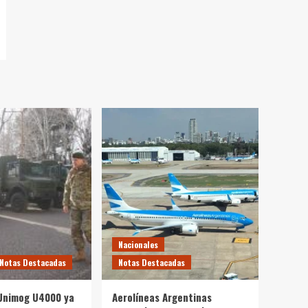
Nacionales
Notas Destacadas
Notas Destacadas
Unimog U4000 ya
Aerolíneas Argentinas