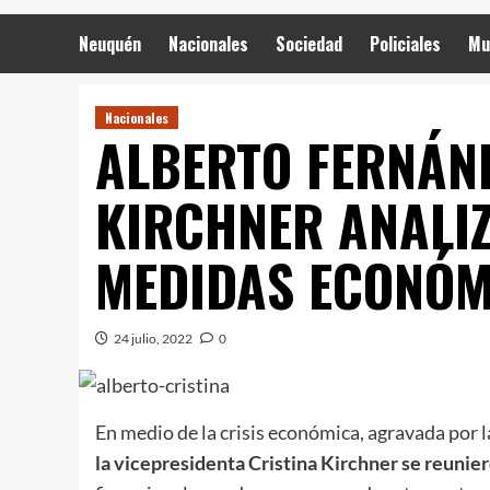
Neuquén
Nacionales
Sociedad
Policiales
Mu
Nacionales
ALBERTO FERNÁND
KIRCHNER ANALI
MEDIDAS ECONÓM
24 julio, 2022
0
En medio de la crisis económica, agravada por l
la vicepresidenta Cristina Kirchner se reunie