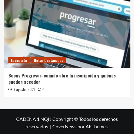
Educación
Notas Destacadas
Becas Progresar: cuándo abre la inscripción y quiénes
pueden acceder
8 agosto, 2026
0
CADENA 1 NQN Copyright © Todos los derechos
reservados.
|
CoverNews
por AF themes.