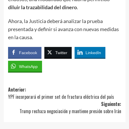
diluir la trazabilidad del dinero
.
Ahora, la Justicia deberá analizar la prueba
presentada y definir si avanza con nuevas medidas
en la causa.
Facebook
Twitter
LinkedIn
WhatsApp
Navegación
Anterior:
YPF incorporará el primer set de fractura eléctrica del país
de
Siguiente:
entradas
Trump rechaza negociación y mantiene presión sobre Irán