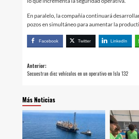
lo que incrementa la seguridad operativa.
En paralelo, la compañía continuará desarrolla
pozos en simultáneo para aumentar la producti
Facebook
Twitter
LinkedIn
Navegación
Anterior:
Secuestran diez vehículos en un operativo en Isla 132
de
entradas
Más Noticias