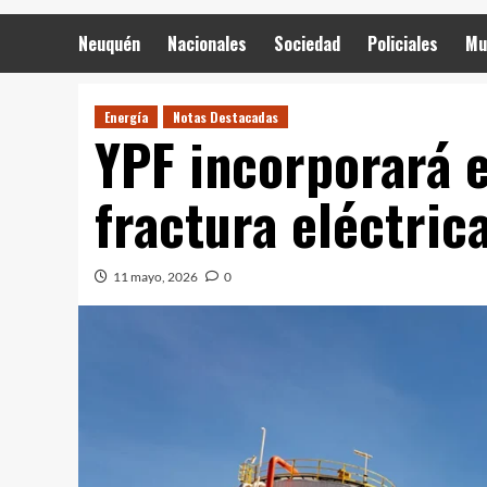
Neuquén
Nacionales
Sociedad
Policiales
Mu
Energía
Notas Destacadas
YPF incorporará e
fractura eléctrica
11 mayo, 2026
0