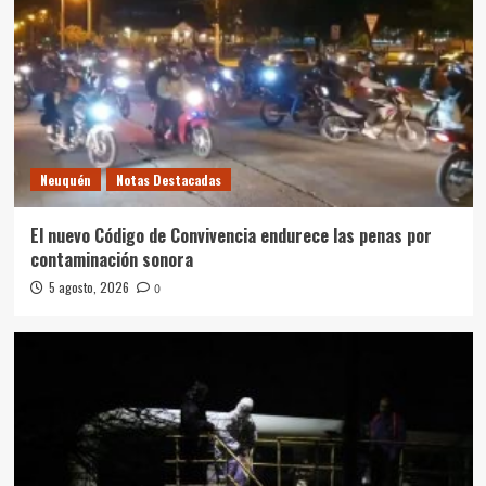
Neuquén
Notas Destacadas
El nuevo Código de Convivencia endurece las penas por
contaminación sonora
5 agosto, 2026
0