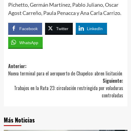
Pichetto, Germán Martínez, Pablo Juliano, Oscar
Agost Carreño, Paula Penacca y Ana Carla Carrizo.
Facebook
Twitter
LinkedIn
WhatsApp
Navegación
Anterior:
Nueva terminal para el aeropuerto de Chapelco: abren licitación
de
Siguiente:
entradas
Trabajos en la Ruta 23: circulación restringida por voladuras
controladas
Más Noticias