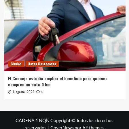
Ciudad
Notas Destacadas
El Concejo estudia ampliar el beneficio para quienes
compren un auto 0 km
6 agosto, 2026
0
CADENA 1 NQN Copyright © Todos los derechos
reservados.
|
CoverNews
por AF themes.