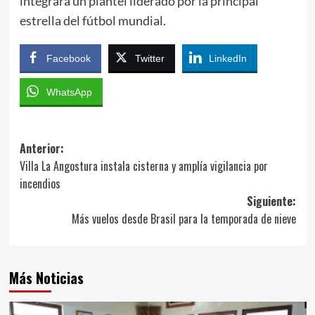
integrará un plantel liderado por la principal
estrella del fútbol mundial.
Facebook
Twitter
LinkedIn
WhatsApp
Navegación
Anterior:
Villa La Angostura instala cisterna y amplía vigilancia por
de
incendios
entradas
Siguiente:
Más vuelos desde Brasil para la temporada de nieve
Más Noticias