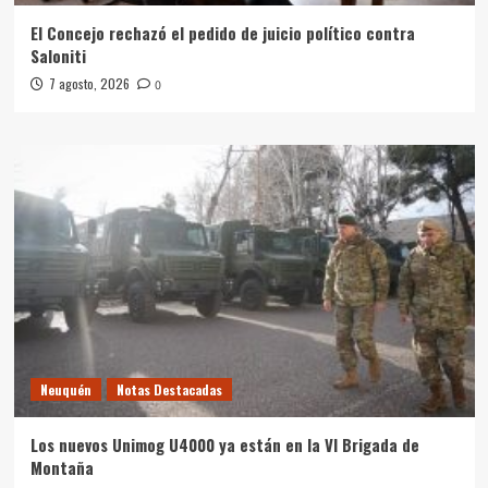
El Concejo rechazó el pedido de juicio político contra
Saloniti
7 agosto, 2026
0
Neuquén
Notas Destacadas
Los nuevos Unimog U4000 ya están en la VI Brigada de
Montaña