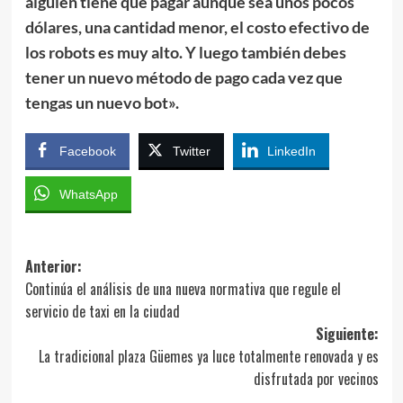
alguien tiene que pagar aunque sea unos pocos
dólares, una cantidad menor, el costo efectivo de
los robots es muy alto. Y luego también debes
tener un nuevo método de pago cada vez que
tengas un nuevo bot».
Facebook
Twitter
LinkedIn
WhatsApp
Navegación
Anterior:
Continúa el análisis de una nueva normativa que regule el
de
servicio de taxi en la ciudad
entradas
Siguiente:
La tradicional plaza Güemes ya luce totalmente renovada y es
disfrutada por vecinos