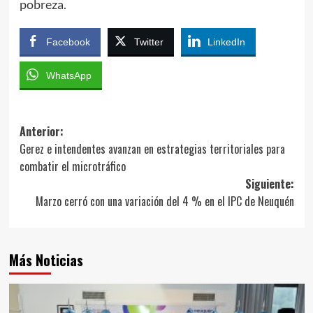
pobreza.
Facebook
Twitter
LinkedIn
WhatsApp
Navegación
Anterior:
Gerez e intendentes avanzan en estrategias territoriales para
de
combatir el microtráfico
entradas
Siguiente:
Marzo cerró con una variación del 4 % en el IPC de Neuquén
Más Noticias