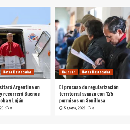
Notas Destacadas
Neuquén
Notas Destacadas
isitará Argentina en
El proceso de regularización
y recorrerá Buenos
territorial avanza con 125
doba y Luján
permisos en Senillosa
026
5 agosto, 2026
0
0