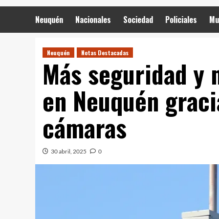
Neuquén
Nacionales
Sociedad
Policiales
Mu
Neuquén
Notas Destacadas
Más seguridad y 
en Neuquén graci
cámaras
30 abril, 2025
0