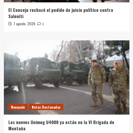
El Concejo rechazó el pedido de juicio político contra
Saloniti
7 agosto, 2026
0
Neuquén
Notas Destacadas
Los nuevos Unimog U4000 ya están en la VI Brigada de
Montaña