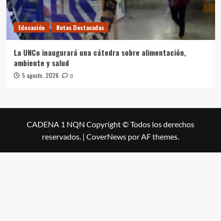
Educación
Notas Destacadas
La UNCo inaugurará una cátedra sobre alimentación,
ambiente y salud
5 agosto, 2026
0
CADENA 1 NQN Copyright © Todos los derechos
reservados.
|
CoverNews
por AF themes.