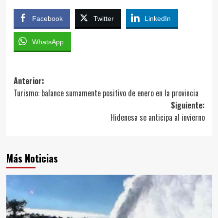
Facebook
Twitter
LinkedIn
WhatsApp
Navegación
Anterior:
Turismo: balance sumamente positivo de enero en la provincia
de
Siguiente:
entradas
Hidenesa se anticipa al invierno
Más Noticias