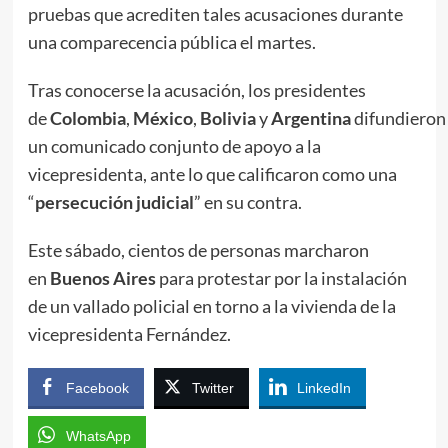
pruebas que acrediten tales acusaciones durante
una comparecencia pública el martes.
Tras conocerse la acusación, los presidentes
de
Colombia
,
México
,
Bolivia
y
Argentina
difundieron
un comunicado conjunto de apoyo a la
vicepresidenta, ante lo que calificaron como una
“
persecución judicial
” en su contra.
Este sábado, cientos de personas marcharon
en
Buenos Aires
para protestar por la instalación
de un vallado policial en torno a la vivienda de la
vicepresidenta Fernández.
Facebook
Twitter
LinkedIn
WhatsApp