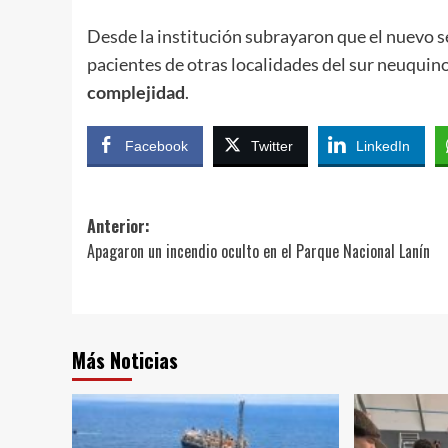
Desde la institución subrayaron que el nuevo se
pacientes de otras localidades del sur neuquino
complejidad
.
Facebook
Twitter
LinkedIn
Navegación
Anterior:
Apagaron un incendio oculto en el Parque Nacional Lanín
de
entradas
Más Noticias