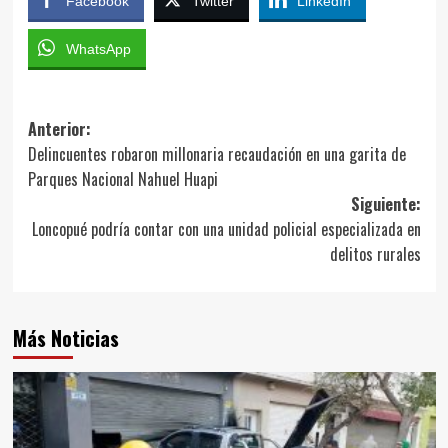
Facebook
Twitter
LinkedIn
WhatsApp
Navegación
Anterior:
Delincuentes robaron millonaria recaudación en una garita de
de
Parques Nacional Nahuel Huapi
entradas
Siguiente:
Loncopué podría contar con una unidad policial especializada en
delitos rurales
Más Noticias