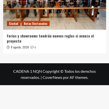
Ciudad
Notas Destacadas
Ferias y showrooms tendrán nuevas reglas si avanza el
proyecto
8 agosto, 2026
0
CADENA 1 NQN Copyright © Todos los derechos
reservados.
|
CoverNews
por AF themes.