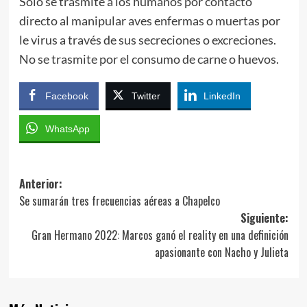
Solo se trasmite a los humanos por contacto
directo al manipular aves enfermas o muertas por
le virus a través de sus secreciones o excreciones.
No se trasmite por el consumo de carne o huevos.
Facebook
Twitter
LinkedIn
WhatsApp
Navegación
Anterior:
Se sumarán tres frecuencias aéreas a Chapelco
de
Siguiente:
entradas
Gran Hermano 2022: Marcos ganó el reality en una definición
apasionante con Nacho y Julieta