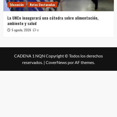
Educación
Notas Destacadas
La UNCo inaugurará una cátedra sobre alimentación,
ambiente y salud
5 agosto, 2026
0
CADENA 1 NQN Copyright © Todos los derechos
reservados.
|
CoverNews
por AF themes.