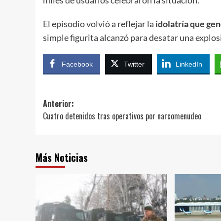
miles de usuarios celebraron la situación.
El episodio volvió a reflejar la
idolatría que ge
simple figurita alcanzó para desatar una explosi
Facebook
Twitter
LinkedIn
Navegación
Anterior:
Cuatro detenidos tras operativos por narcomenudeo
de
entradas
Más Noticias