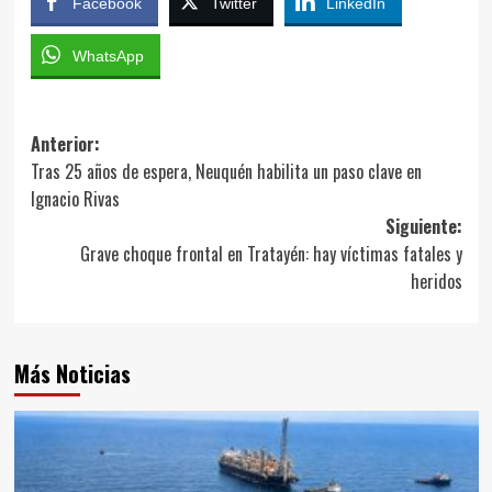
Facebook
Twitter
LinkedIn
WhatsApp
Navegación
Anterior:
Tras 25 años de espera, Neuquén habilita un paso clave en
de
Ignacio Rivas
entradas
Siguiente:
Grave choque frontal en Tratayén: hay víctimas fatales y
heridos
Más Noticias