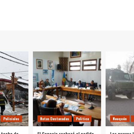
Policiales
Notas Destacadas
Politica
Neuquén
 techo de
El Concejo rechazó el pedido
Los nuevos 