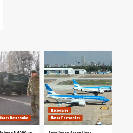
Nacionales
Notas Destacadas
Notas Destacadas
Unimog U4000 ya
Aerolíneas Argentinas