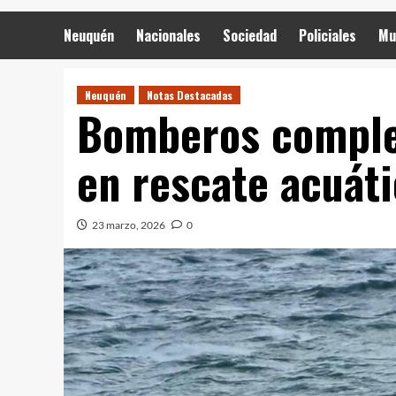
Neuquén
Nacionales
Sociedad
Policiales
Mu
Neuquén
Notas Destacadas
Bomberos comple
en rescate acuát
23 marzo, 2026
0