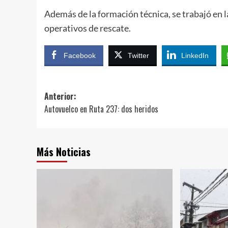
Además de la formación técnica, se trabajó en l
operativos de rescate.
Facebook
Twitter
LinkedIn
Navegación
Anterior:
Autovuelco en Ruta 237: dos heridos
de
entradas
Más Noticias