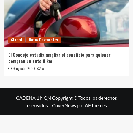
Ciudad
Notas Destacadas
El Concejo estudia ampliar el beneficio para quienes
compren un auto 0 km
6 agosto, 2026
0
CADENA 1 NQN Copyright © Todos los derechos
reservados.
|
CoverNews
por AF themes.