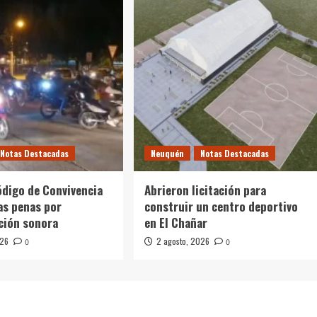
Notas Destacadas
Neuquén
Notas Destacadas
ódigo de Convivencia
Abrieron licitación para
as penas por
construir un centro deportivo
ción sonora
en El Chañar
026
2 agosto, 2026
0
0