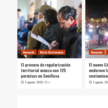
Neuquén
Notas Destacadas
Neuquén
El proceso de regularización
El nuevo C
territorial avanza con 125
endurece l
permisos en Senillosa
contamina
5 agosto, 2026
5 agosto, 2
0