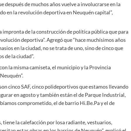
ue después de muchos años vuelve a involucrarse en la
do en la revolución deportiva en Neuquén capital”,
a impronta de la construcción de política pública que para
revolución deportiva”. Agregó que “hace muchísimos años
ios en la ciudad, no se trata de uno, sino de cinco que
s de la ciudad”.
con la misma camiseta, el municipio y la Provincia
e Neuquén”.
 “son cinco SAF, cinco polideportivos que estamos llevando
gurar en agosto y también están el de Parque Industrial,
abíamos comprometido, el de barrio Hi.Be.Pa y el de
, tiene la calefacción por losa radiante, vestuarios,
cesitan estas obras en los barrios de Neuquén”, explicó el