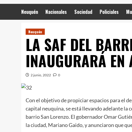
Neuquén
Nacionales
Sociedad
Policiales
Mu
Neuquén
LA SAF DEL BARR
INAUGURARÁ EN 
2 junio, 2022
0
Con el objetivo de propiciar espacios para el des
capital neuquina, se está llevando adelante la 
barrio San Lorenzo. El gobernador Omar Gutiér
la ciudad, Mariano Gaido, y anunciaron que qu